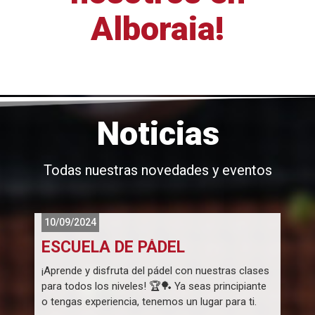
Alboraia!
Noticias
Todas nuestras novedades y eventos
10/09/2024
ESCUELA DE PÁDEL
¡Aprende y disfruta del pádel con nuestras clases
L
para todos los niveles! 🏆🏓 Ya seas principiante
d
o tengas experiencia, tenemos un lugar para ti.
p